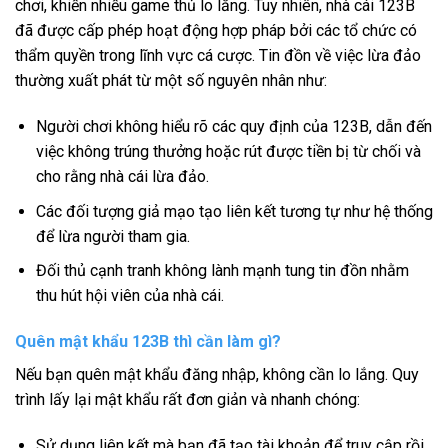
chơi, khiến nhiều game thủ lo lắng. Tuy nhiên, nhà cái 123B
đã được cấp phép hoạt động hợp pháp bởi các tổ chức có
thẩm quyền trong lĩnh vực cá cược. Tin đồn về việc lừa đảo
thường xuất phát từ một số nguyên nhân như:
Người chơi không hiểu rõ các quy định của 123B, dẫn đến
việc không trúng thưởng hoặc rút được tiền bị từ chối và
cho rằng nhà cái lừa đảo.
Các đối tượng giả mạo tạo liên kết tương tự như hệ thống
để lừa người tham gia.
Đối thủ cạnh tranh không lành mạnh tung tin đồn nhằm
thu hút hội viên của nhà cái.
Quên mật khẩu 123B thì cần làm gì?
Nếu bạn quên mật khẩu đăng nhập, không cần lo lắng. Quy
trình lấy lại mật khẩu rất đơn giản và nhanh chóng:
Sử dụng liên kết mà bạn đã tạo tài khoản để truy cập rồi