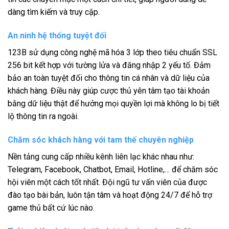
dàng tìm kiếm và truy cập.
An ninh hệ thống tuyệt đối
123B sử dụng công nghệ mã hóa 3 lớp theo tiêu chuẩn SSL
256 bit kết hợp với tường lửa và đăng nhập 2 yếu tố. Đảm
bảo an toàn tuyệt đối cho thông tin cá nhân và dữ liệu của
khách hàng. Điều này giúp cược thủ yên tâm tạo tài khoản
bằng dữ liệu thật để hưởng mọi quyền lợi mà không lo bị tiết
lộ thông tin ra ngoài.
Chăm sóc khách hàng với tam thế chuyên nghiệp
Nền tảng cung cấp nhiều kênh liên lạc khác nhau như:
Telegram, Facebook, Chatbot, Email, Hotline,… để chăm sóc
hội viên một cách tốt nhất. Đội ngũ tư vấn viên của được
đào tạo bài bản, luôn tận tâm và hoạt động 24/7 để hỗ trợ
game thủ bất cứ lúc nào.