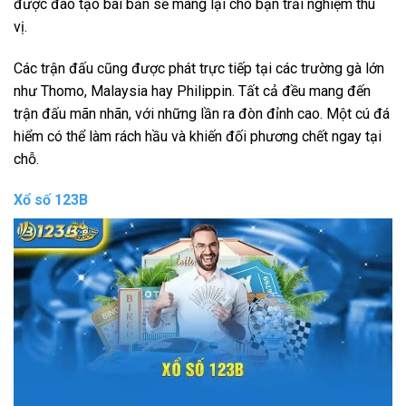
được đào tạo bài bản sẽ mang lại cho bạn trải nghiệm thú
vị.
Các trận đấu cũng được phát trực tiếp tại các trường gà lớn
như Thomo, Malaysia hay Philippin. Tất cả đều mang đến
trận đấu mãn nhãn, với những lần ra đòn đỉnh cao. Một cú đá
hiểm có thể làm rách hầu và khiến đối phương chết ngay tại
chỗ.
Xổ số 123B