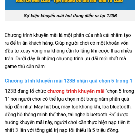
Sự kiện khuyến mãi hot đang diễn ra tại 123B
Chương trình khuyến mãi là một phần của nhà cái nhằm tạo
ra để tri ân khách hàng. Giúp người chơi có một khoản vốn
đầu tư xoay vòng mà không cần lo lắng khi cược thua nhiều
trận. Dưới đây là những chương trình ưu đãi mới nhất mà
game thủ cần nắm:
Chương trình khuyến mãi 123B nhận quà chọn 5 trong 1
123B đang tổ chức
chương trình khuyến mãi
“chọn 5 trong
1” nơi người chơi có thể lựa chọn một trong năm phần quà
hấp dẫn như: Máy hút bụi, máy lọc không khí, loa bluetooth,
đồng hồ thông minh thể thao, tai nghe bluetooth. Để được
hưởng khuyến mãi này, người chơi cần thực hiện nạp tiền ít
nhất 3 lần với tổng giá trị nạp tối thiểu là 5 triệu đồng.