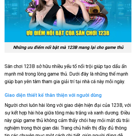
Những ưu điểm nổi bật mà 123B mang lại cho game thủ
Sân chơi 123B sở hữu nhiều yếu tố nổi trội giúp tạo dấu ấn
mạnh mẽ trong lòng game thủ. Dưới đây là những thế mạnh
giúp bạn yên tâm tham gia giải trí tại nhà cá này mỗi ngày.
Giao diện thiết kế thân thiện với người dùng
Người chơi luôn hài lòng với giao diện hiện đại của 123B, với
sự kết hợp hài hòa giữa tông màu trắng và xanh dương. Điều
này giúp game thủ không cảm thấy chói hay mỏi mắt dù trải
nghiệm trong thời gian dài. Trang chủ hiển thị đầy đủ thông
tin các chuyên mục một cách chi tiết, giúp người dùng dễ