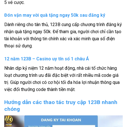
5 vé cược.
Đón vận may vời quà tặng ngay 50k sau đăng ký
Dành riêng cho tân thủ, 123B cung cấp chương trình đăng ký
nhận quà tặng ngay 50k. Để tham gia, người chơi chỉ cần tạo
tài khoản với thông tin chính xác và xác minh qua số điện
thoại sử dụng.
12 năm 123B – Casino uy tín số 1 châu Á
Nhân dịp kỷ niệm 12 năm hoạt động, nhà cái tổ chức hàng
loạt chương trình ưu đãi đặc biệt với rất nhiều mã code giá
trị. Giúp người chơi có cơ hội tối đa hóa lợi nhuận thông qua
việc đổi thưởng code thành tiền mặt.
Hướng dẫn các thao tác truy cập 123B nhanh
chóng