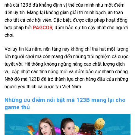
nhà cái 123B đã khẳng định vị thế của mình như một điểm
đến uy tín. Mang lại không gian giải trí minh bạch, an toàn
cho tất cả các hội viên. Đặc biệt, được cấp phép hoạt động
hợp pháp bởi
PAGCOR
, đảm bảo sự tin cậy nhất cho người
chơi.
Với uy tín lâu năm, nền tảng này không chỉ thu hút một lượng
lớn người chơi mà còn mang đến những trải nghiệm cá cược
tuyệt vời. Hệ thống không ngừng nâng cao chất lượng dịch
vụ, cập nhật các tính năng mới và đảm bảo sự nhanh chóng.
Nhờ đó mà 123B đã trở thành lựa chọn hàng đầu của những
người yêu thích cá cược tại Việt Nam.
Những ưu điểm nổi bật mà 123B mang lại cho
game thủ