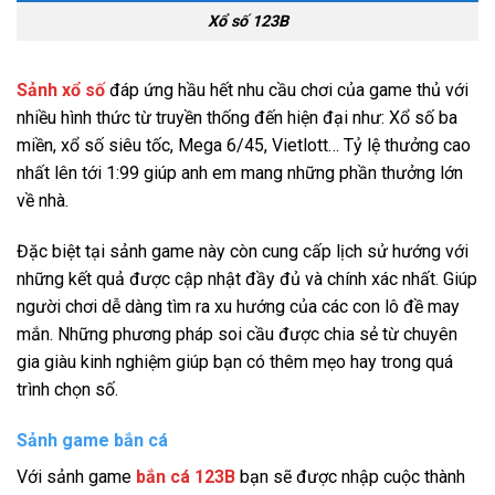
Xổ số 123B
Sảnh xổ số
đáp ứng hầu hết nhu cầu chơi của game thủ với
nhiều hình thức từ truyền thống đến hiện đại như: Xổ số ba
miền, xổ số siêu tốc, Mega 6/45, Vietlott… Tỷ lệ thưởng cao
nhất lên tới 1:99 giúp anh em mang những phần thưởng lớn
về nhà.
Đặc biệt tại sảnh game này còn cung cấp lịch sử hướng với
những kết quả được cập nhật đầy đủ và chính xác nhất. Giúp
người chơi dễ dàng tìm ra xu hướng của các con lô đề may
mắn. Những phương pháp soi cầu được chia sẻ từ chuyên
gia giàu kinh nghiệm giúp bạn có thêm mẹo hay trong quá
trình chọn số.
Sảnh game bắn cá
Với sảnh game
bắn cá 123B
bạn sẽ được nhập cuộc thành