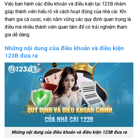
Việc ban hành các điều khoản và điều kiện tại 123B nhằm
giúp thành viên hiểu rõ về cách hoạt động của nhà cái. Khi
tham gia cá cược, việc nắm vững các quy định quan trọng là
điều mà nhiều thành viên quan tâm để có trải nghiệm tham
gia dễ dàng.
Những nội dung của điều khoản và điều kiện
123B đưa ra
Những nội dung của điều khoản và điều kiện 123B đưa ra