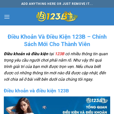
Skip
ADD ANYTHING HERE OR JUST REMOVE IT...
to
content
Điều Khoản Và Điều Kiện 123B – Chính
Sách Mới Cho Thành Viên
Điều khoản và điều kiện
tại
123B
có nhiều thông tin quan
trọng yêu cầu người chơi phải nắm rõ. Như vậy thì quá
trình giải trí của bạn mới được trọn vẹn. Nếu chưa biết
được có những thông tin mới nào đã được cập nhật, đến
với chia sẻ ở bài viết bên dưới của chúng tôi ngay.
Điều khoản và điều kiện 123B