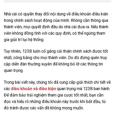
Nhà cái có quyền thay đổi nội dung về điều khoản điều kiện
trong chính sách hoạt động của mình. Không cần thông qua
thành viên, mọi quyết định đều do nhà cái đưa ra. Nếu thành
viên không đồng tình với các quy định, có thể ngừng tham
gia giải trí tại hệ thống.
Tuy nhiên, 123B luôn cố gắng cải thiện chính sách được tốt
nhất, công bằng cho mọi thành viên. Do đó đừng quên truy
cập diễn đàn thường xuyên để không bỏ lỡ các thông tin
quan trọng.
Trong bài viết này, chúng tôi đã cung cấp giải thích chi tiết về
các
điều khoản và điều kiện
quan trọng mà 123B ban hành.
Để đảm bảo trải nghiệm tham gia cược tốt nhất, bạn cần
đọc và hiểu rõ những điều khoản này trước khi bắt đầu, từ
đó tránh được các vấn đề không mong muốn.