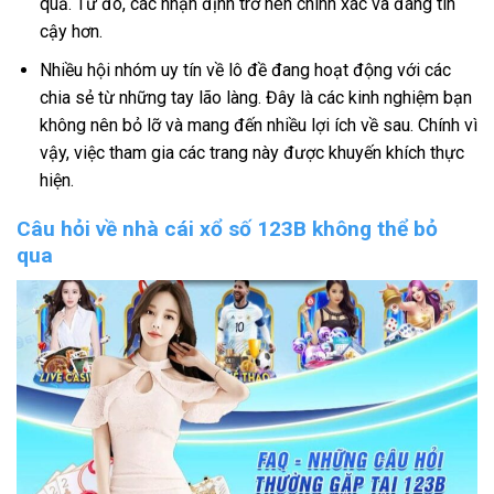
quả. Từ đó, các nhận định trở nên chính xác và đáng tin
cậy hơn.
Nhiều hội nhóm uy tín về lô đề đang hoạt động với các
chia sẻ từ những tay lão làng. Đây là các kinh nghiệm bạn
không nên bỏ lỡ và mang đến nhiều lợi ích về sau. Chính vì
vậy, việc tham gia các trang này được khuyến khích thực
hiện.
Câu hỏi về nhà cái xổ số 123B không thể bỏ
qua