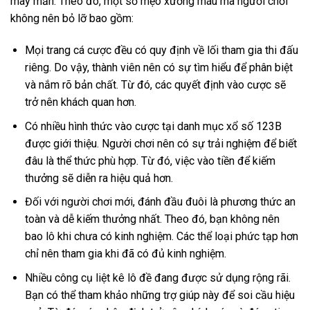
may mắn. Theo đó, một số mẹo xương máu mà người chơi
không nên bỏ lỡ bao gồm:
Mọi trang cá cược đều có quy định về lối tham gia thi đấu
riêng. Do vậy, thành viên nên có sự tìm hiểu để phân biệt
và nắm rõ bản chất. Từ đó, các quyết định vào cược sẽ
trở nên khách quan hơn.
Có nhiều hình thức vào cược tại danh mục xổ số 123B
được giới thiệu. Người chơi nên có sự trải nghiệm để biết
đâu là thể thức phù hợp. Từ đó, việc vào tiền để kiếm
thưởng sẽ diễn ra hiệu quả hơn.
Đối với người chơi mới, đánh đầu đuôi là phương thức an
toàn và dễ kiếm thưởng nhất. Theo đó, bạn không nên
bao lô khi chưa có kinh nghiệm. Các thể loại phức tạp hơn
chỉ nên tham gia khi đã có đủ kinh nghiệm.
Nhiều công cụ liệt kê lô đề đang được sử dụng rộng rãi.
Bạn có thể tham khảo những trợ giúp này để soi cầu hiệu