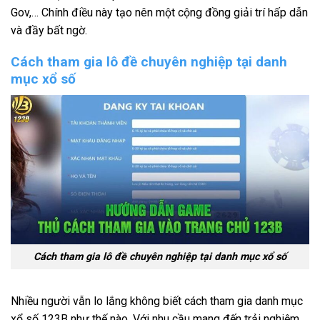
Gov,… Chính điều này tạo nên một cộng đồng giải trí hấp dẫn
và đầy bất ngờ.
Cách tham gia lô đề chuyên nghiệp tại danh
mục xổ số
Cách tham gia lô đề chuyên nghiệp tại danh mục xổ số
Nhiều người vẫn lo lắng không biết cách tham gia danh mục
xổ số 123B như thế nào. Với nhu cầu mang đến trải nghiệm