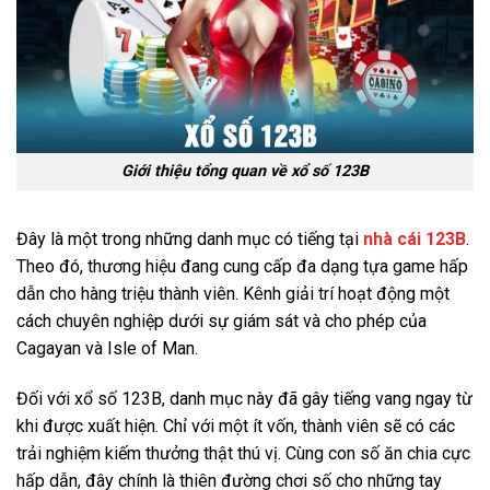
Giới thiệu tổng quan về xổ số 123B
Đây là một trong những danh mục có tiếng tại
nhà cái 123B
.
Theo đó, thương hiệu đang cung cấp đa dạng tựa game hấp
dẫn cho hàng triệu thành viên. Kênh giải trí hoạt động một
cách chuyên nghiệp dưới sự giám sát và cho phép của
Cagayan và Isle of Man.
Đối với xổ số 123B, danh mục này đã gây tiếng vang ngay từ
khi được xuất hiện. Chỉ với một ít vốn, thành viên sẽ có các
trải nghiệm kiếm thưởng thật thú vị. Cùng con số ăn chia cực
hấp dẫn, đây chính là thiên đường chơi số cho những tay