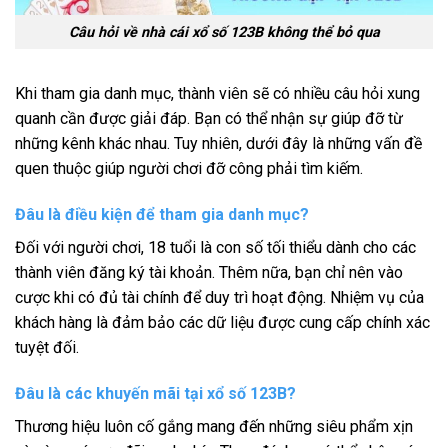
Câu hỏi về nhà cái xổ số 123B không thể bỏ qua
Khi tham gia danh mục, thành viên sẽ có nhiều câu hỏi xung
quanh cần được giải đáp. Bạn có thể nhận sự giúp đỡ từ
những kênh khác nhau. Tuy nhiên, dưới đây là những vấn đề
quen thuộc giúp người chơi đỡ công phải tìm kiếm.
Đâu là điều kiện để tham gia danh mục?
Đối với người chơi, 18 tuổi là con số tối thiểu dành cho các
thành viên đăng ký tài khoản. Thêm nữa, bạn chỉ nên vào
cược khi có đủ tài chính để duy trì hoạt động. Nhiệm vụ của
khách hàng là đảm bảo các dữ liệu được cung cấp chính xác
tuyệt đối.
Đâu là các khuyến mãi tại xổ số 123B?
Thương hiệu luôn cố gắng mang đến những siêu phẩm xịn