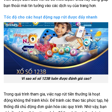
bạn thoải mái tin tưởng vào các dịch vụ của trang hơn.
Tốc độ cho các hoạt động nạp rút được đẩy nhanh
Vì sao xổ số 123B luôn được đánh giá cao?
Trong quá trình tham gia, việc nạp rút tiền thưởng là hoạt
động không thể tránh khỏi. Để tránh các thao tác phức tạp, hệ
thống đã chủ động đơn giản hóa các quy trình. Nhờ vậy, bạn