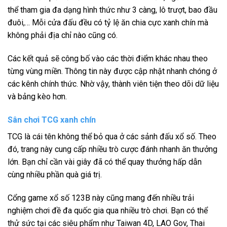
thể tham gia đa dạng hình thức như 3 càng, lô trượt, bao đầu
đuôi,… Mỗi cửa đấu đều có tỷ lệ ăn chia cực xanh chín mà
không phải địa chỉ nào cũng có.
Các kết quả sẽ công bố vào các thời điểm khác nhau theo
từng vùng miền. Thông tin này được cập nhật nhanh chóng ở
các kênh chính thức. Nhờ vậy, thành viên tiện theo dõi dữ liệu
và bảng kèo hơn.
Sân chơi TCG xanh chín
TCG là cái tên không thể bỏ qua ở các sảnh đấu xổ số. Theo
đó, trang này cung cấp nhiều trò cược đánh nhanh ăn thưởng
lớn. Bạn chỉ cần vài giây đã có thể quay thưởng hấp dẫn
cùng nhiều phần quà giá trị.
Cổng game xổ số 123B này cũng mang đến nhiều trải
nghiệm chơi đề đa quốc gia qua nhiều trò chơi. Bạn có thể
thử sức tại các siêu phẩm như Taiwan 4D, LAO Gov, Thai