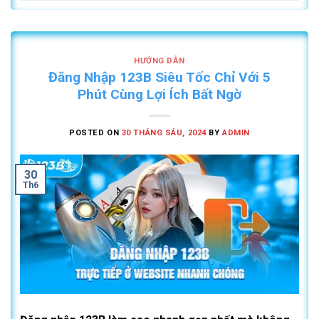
HƯỚNG DẪN
Đăng Nhập 123B Siêu Tốc Chỉ Với 5
Phút Cùng Lợi Ích Bất Ngờ
POSTED ON
30 THÁNG SÁU, 2024
BY
ADMIN
30
Th6