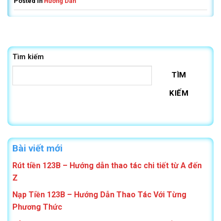
Posted in
Hướng Dẫn
Tìm kiếm
TÌM
KIẾM
Bài viết mới
Rút tiền 123B – Hướng dẫn thao tác chi tiết từ A đến
Z
Nạp Tiền 123B – Hướng Dẫn Thao Tác Với Từng
Phương Thức