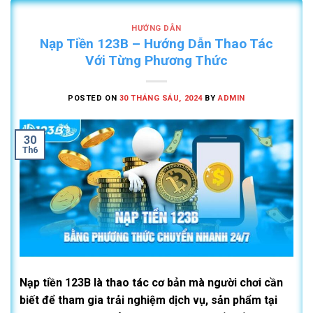
HƯỚNG DẪN
Nạp Tiền 123B – Hướng Dẫn Thao Tác
Với Từng Phương Thức
POSTED ON
30 THÁNG SÁU, 2024
BY
ADMIN
30
Th6
Nạp tiền 123B là thao tác cơ bản mà người chơi cần
biết để tham gia trải nghiệm dịch vụ, sản phẩm tại