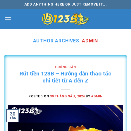
Skip
ADD ANYTHING HERE OR JUST REMOVE IT...
to
content
AUTHOR ARCHIVES:
ADMIN
HƯỚNG DẪN
Rút tiền 123B – Hướng dẫn thao tác
chi tiết từ A đến Z
POSTED ON
30 THÁNG SÁU, 2024
BY
ADMIN
30
Th6