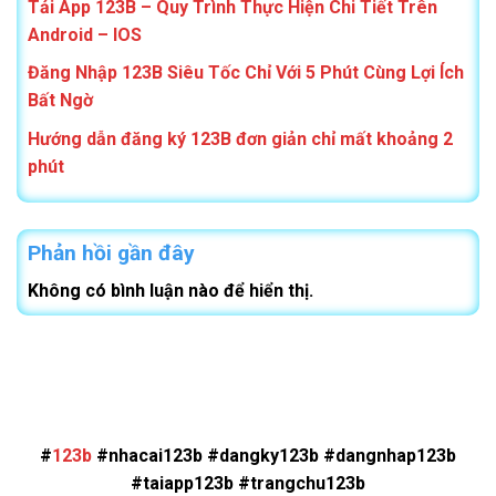
Tải App 123B – Quy Trình Thực Hiện Chi Tiết Trên
Android – IOS
Đăng Nhập 123B Siêu Tốc Chỉ Với 5 Phút Cùng Lợi Ích
Bất Ngờ
Hướng dẫn đăng ký 123B đơn giản chỉ mất khoảng 2
phút
Phản hồi gần đây
Không có bình luận nào để hiển thị.
#
123b
#nhacai123b #dangky123b #dangnhap123b
#taiapp123b #trangchu123b