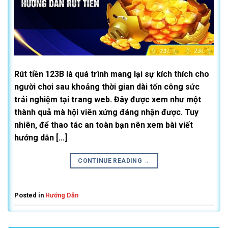
Rút tiền 123B là quá trình mang lại sự kích thích cho
người chơi sau khoảng thời gian dài tốn công sức
trải nghiệm tại trang web. Đây được xem như một
thành quả mà hội viên xứng đáng nhận được. Tuy
nhiên, để thao tác an toàn bạn nên xem bài viết
hướng dẫn […]
CONTINUE READING
→
Posted in
Hướng Dẫn